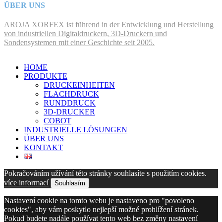
ÜBER UNS
AROJA XORFEX ist führend in der Entwicklung und Herstellung
von industriellen Digitaldruckern, 3D-Druckern und
Sondensystemen mit einer Geschichte seit 2005.
HOME
PRODUKTE
DRUCKEINHEITEN
FLACHDRUCK
RUNDDRUCK
3D-DRUCKER
COBOT
INDUSTRIELLE LÖSUNGEN
ÜBER UNS
KONTAKT
Pokračováním užívání této stránky souhlasíte s použitím cookies.
více informací
Souhlasím
Nastavení cookie na tomto webu je nastaveno pro "povoleno
cookies", aby vám poskytlo nejlepší možné prohlížení stránek.
Pokud budete nadále používat tento web bez změny nastavení