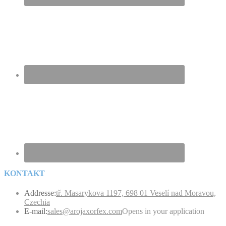
KONTAKT
Addresse:
tř. Masarykova 1197, 698 01 Veselí nad Moravou,
Czechia
E-mail:
sales@arojaxorfex.com
Opens in your application