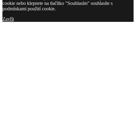
cookie nebo klepnete na tlačítko "Souhlasím" souhlasíte s
podmínkami použití cookie.
Zavřít